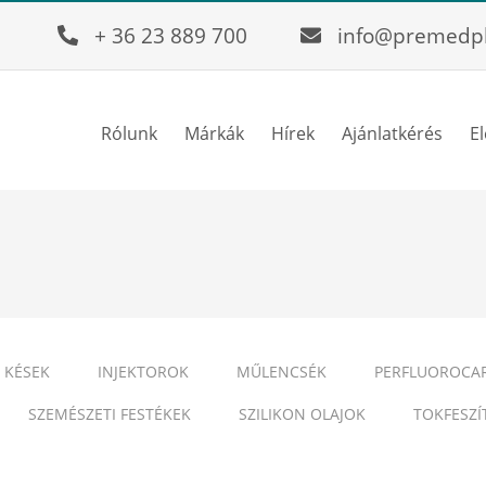
+ 36 23 889 700
info@premedp
Rólunk
Márkák
Hírek
Ajánlatkérés
E
 KÉSEK
INJEKTOROK
MŰLENCSÉK
PERFLUOROCA
SZEMÉSZETI FESTÉKEK
SZILIKON OLAJOK
TOKFESZÍ