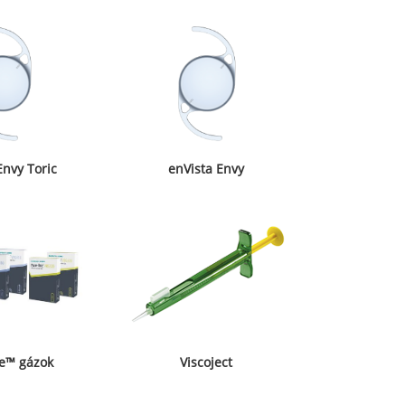
Envy Toric
enVista Envy
ne™ gázok
Viscoject