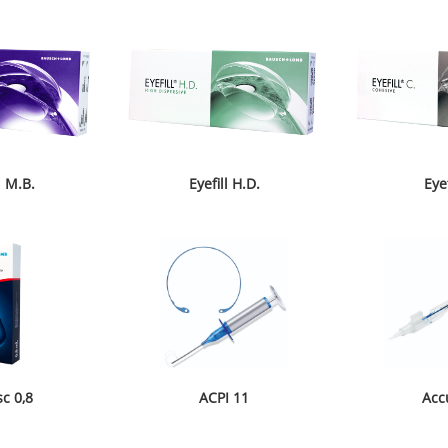
l M.B.
Eyefill H.D.
Eyef
c 0,8
ACPI 11
Acc