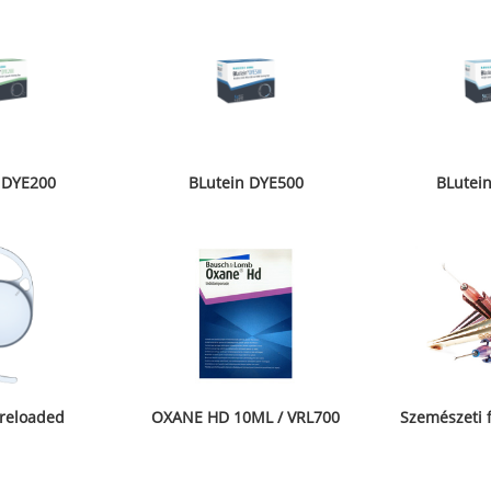
 DYE200
BLutein DYE500
BLutei
Preloaded
OXANE HD 10ML / VRL700
Szemészeti 