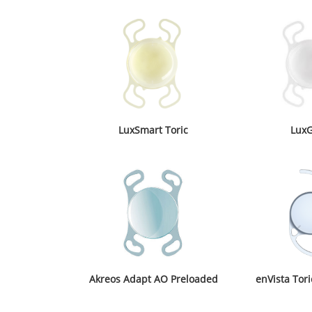
LuxSmart Toric
Lux
Akreos Adapt AO Preloaded
enVista Tor