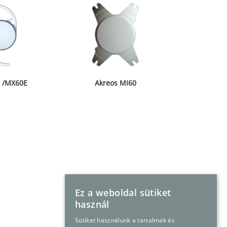
a /MX60E
Akreos MI60
Ez a weboldal sütiket
használ
Sütiket használunk a tartalmak és