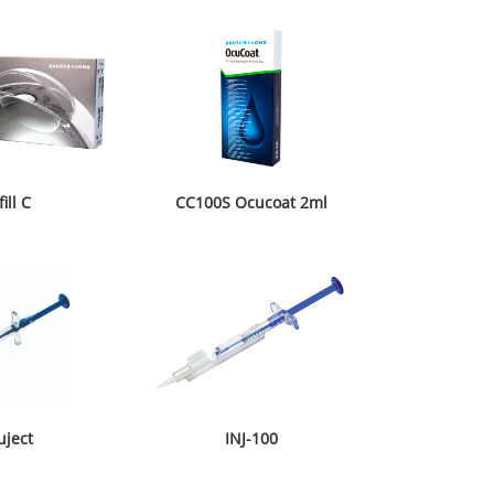
ill C
CC100S Ocucoat 2ml
uject
INJ-100