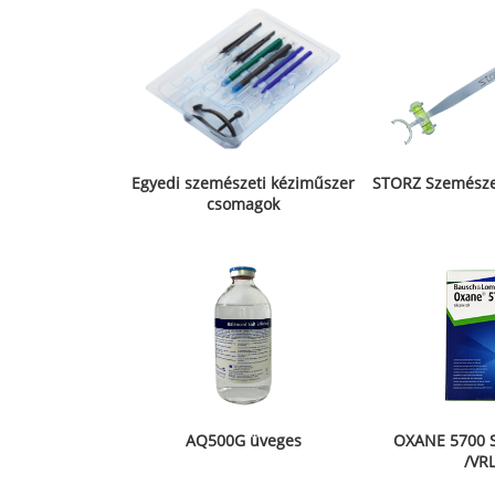
Egyedi szemészeti kéziműszer
STORZ Szemésze
csomagok
AQ500G üveges
OXANE 5700 S
/VR