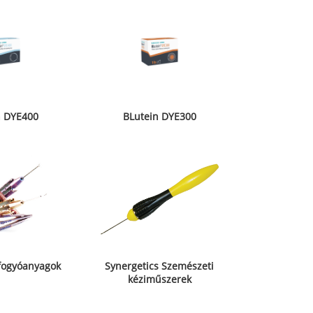
n DYE400
BLutein DYE300
fogyóanyagok
Synergetics Szemészeti
kéziműszerek