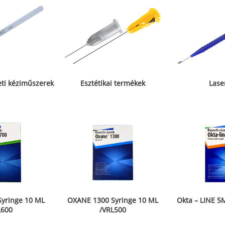
ti kéziműszerek
Esztétikai termékek
Lase
yringe 10 ML
OXANE 1300 Syringe 10 ML
Okta – LINE 5
L600
/VRL500