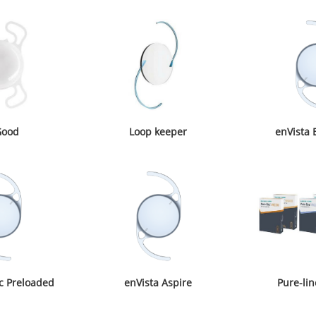
Good
Loop keeper
enVista 
ic Preloaded
enVista Aspire
Pure-li