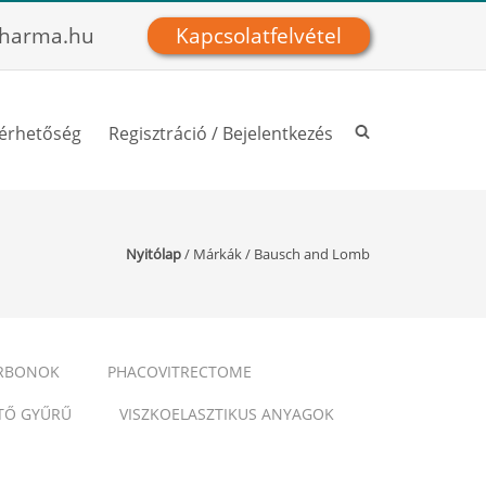
harma.hu
Kapcsolatfelvétel
lérhetőség
Regisztráció / Bejelentkezés
Nyitólap
/
Márkák
/
Bausch and Lomb
RBONOK
PHACOVITRECTOME
TŐ GYŰRŰ
VISZKOELASZTIKUS ANYAGOK