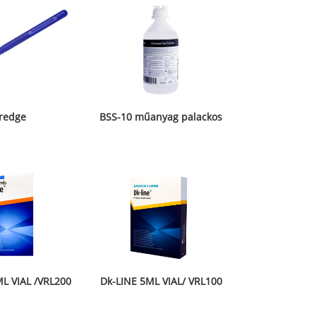
redge
BSS-10 műanyag palackos
ML VIAL /VRL200
Dk-LINE 5ML VIAL/ VRL100