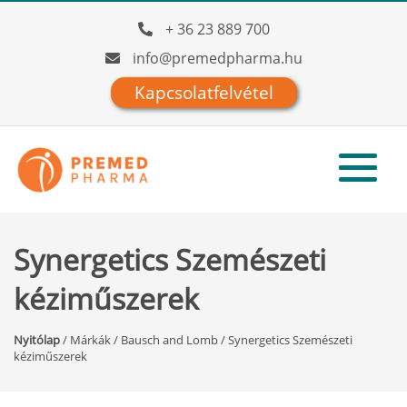
+ 36 23 889 700
info@premedpharma.hu
Kapcsolatfelvétel
Synergetics Szemészeti
kéziműszerek
Nyitólap
/
Márkák
/
Bausch and Lomb
/
Synergetics Szemészeti
kéziműszerek