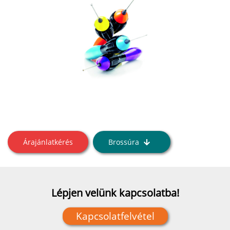
Árajánlatkérés
Brossúra
Lépjen velünk kapcsolatba!
Kapcsolatfelvétel