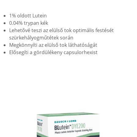
1% oldott Lutein
0.04% trypan kék
Lehetővé teszi az elülső tok optimális festését
szürkehályogműtétek során
Megkönnyíti az elülső tok láthatóságát
Elősegíti a gördülékeny capsulorhexist