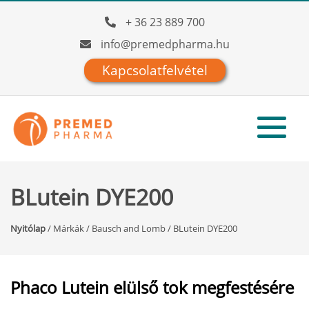
+ 36 23 889 700
info@premedpharma.hu
Kapcsolatfelvétel
BLutein DYE200
Nyitólap
/
Márkák
/
Bausch and Lomb
/
BLutein DYE200
Phaco Lutein elülső tok megfestésére