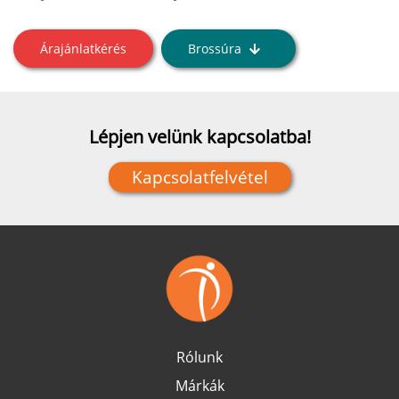
Árajánlatkérés
Brossúra
Lépjen velünk kapcsolatba!
Kapcsolatfelvétel
Rólunk
Márkák