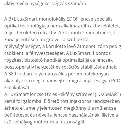
aktív tevékenységeket végzők számára.
A B+L LuxSmart monofokális EDOF lencse speciális
optikai technológiája nem alkalmaz diffraktív felületet,
teljes területén refraktív. A központi 2 mm átmérőjű
zóna jelentősen megnöveli a szubjektív
mélységéleséget, a körülötte lévő átmeneti zóna pedig
csökkenti a fényveszteséget. A LuxSmart 4 pontos
rögzítést biztosító haptikái optimalizálják a lencsék
posztoperatív helyzetét és rotációs stabilitást adnak.
A 360 fokban folyamatos éles perem hatékonyan
akadályozza meg a hámsejtek migrációját és így a PCO
kialakulását.
A LuxSmart lencse UV és kékfény szűrővel (LUXSMART)
kerül forgalomba. Előretöltött injektoros rendszerben
érhető el, amely jelentősen megkönnyíti a műlencse
beültetését és növeli a lencse használatának, illetve a
szürkehályog műtétnek a biztonságát.