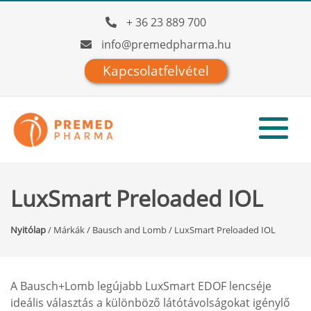
+ 36 23 889 700
info@premedpharma.hu
Kapcsolatfelvétel
LuxSmart Preloaded IOL
Nyitólap
/
Márkák
/
Bausch and Lomb
/
LuxSmart Preloaded IOL
A Bausch+Lomb legújabb LuxSmart EDOF lencséje
ideális választás a különböző látótávolságokat igénylő