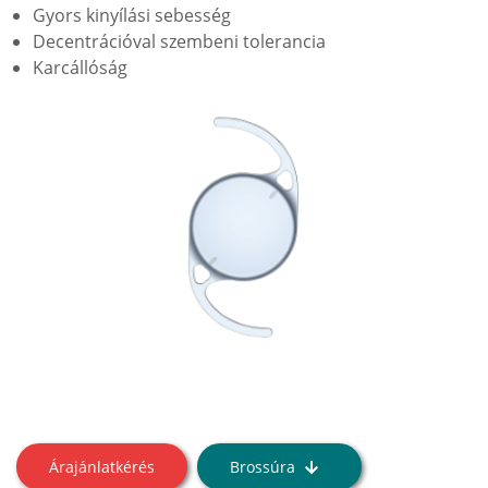
Gyors kinyílási sebesség
Decentrációval szembeni tolerancia
Karcállóság
Árajánlatkérés
Brossúra