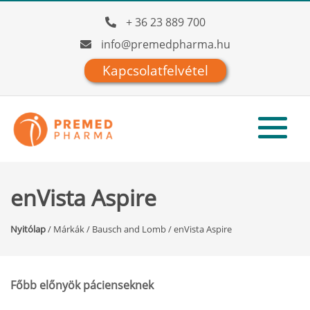
+ 36 23 889 700
info@premedpharma.hu
Kapcsolatfelvétel
enVista Aspire
Nyitólap
/
Márkák
/
Bausch and Lomb
/
enVista Aspire
Főbb előnyök pácienseknek