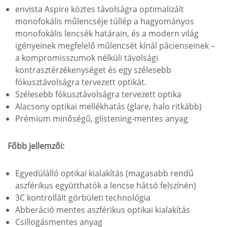
envista Aspire köztes távolságra optimalizált
monofokális műlencséje túllép a hagyományos
monofokális lencsék határain, és a modern világ
igényeinek megfelelő műlencsét kínál pácienseinek –
a kompromisszumok nélküli távolsági
kontrasztérzékenységet és egy szélesebb
fókusztávolságra tervezett optikát.
Szélesebb fókusztávolságra tervezett optika
Alacsony optikai mellékhatás (glare, halo ritkább)
Prémium minőségű, glistening-mentes anyag
Főbb jellemzői:
Egyedülálló optikai kialakítás (magasabb rendű
aszférikus együtthatók a lencse hátsó felszínén)
3C kontrollált görbületi technológia
Abberáció mentes aszférikus optikai kialakítás
Csillogásmentes anyag