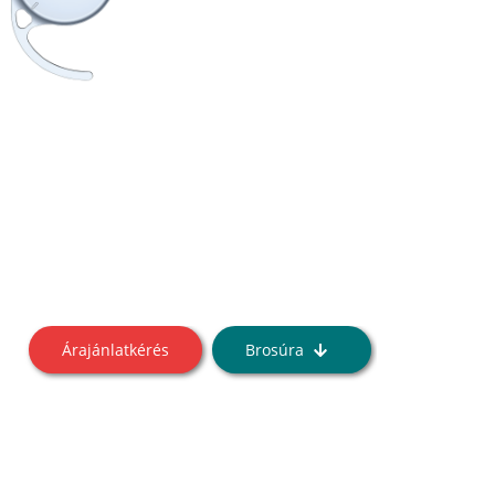
Árajánlatkérés
Brosúra