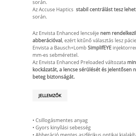
során.
Az Accuse Haptics
stabil centrálást tesz lehe
során.
Az Envista Enhanced lencséje
nem rendelkezik
abberációval
, ezért kitűnő választás lesz pác
Envista a Bausch+Lomb
SimplifEYE
injektorre
mm-es sebmérettel.
Az Envista Enhanced Preloaded változata
min
kockázatát, a lencse sérülését és jelentősen n
beteg biztonságát.
JELLEMZŐK
• Csillogásmentes anyag
• Gyors kinyílási sebesség
• Abberáció mentes aszférikus optikai kialakít