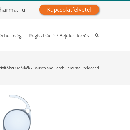
harma.hu
Kapcsolatfelvétel
lérhetőség
Regisztráció / Bejelentkezés
Nyitólap
/
Márkák
/
Bausch and Lomb
/
enVista Preloaded