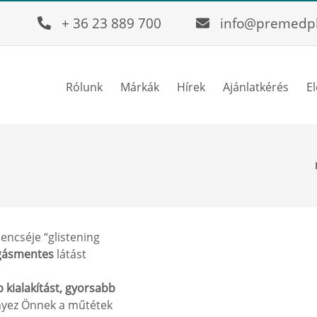
+ 36 23 889 700
info@premedp
Rólunk
Márkák
Hírek
Ajánlatkérés
E
encséje “glistening
ogásmentes
látást
b kialakítást, gyorsabb
ez Önnek a műtétek