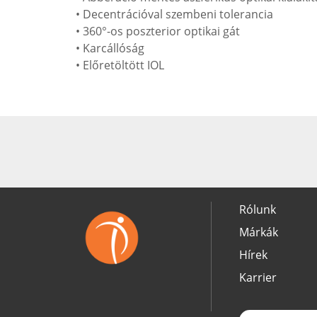
• Decentrációval szembeni tolerancia
• 360°-os poszterior optikai gát
• Karcállóság
• Előretöltött IOL
Rólunk
Márkák
Hírek
Karrier