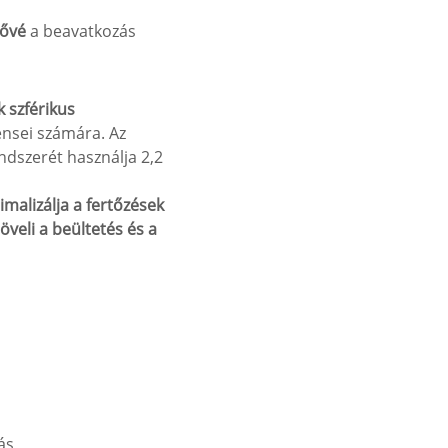
tővé
a beavatkozás
 szférikus
iensei számára. Az
ndszerét használja 2,2
imalizálja a fertőzések
öveli a beültetés és a
ás