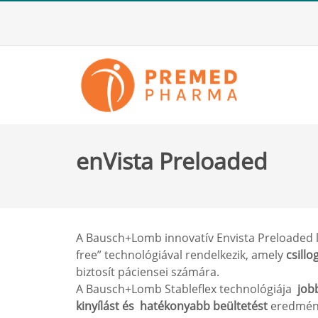
enVista Preloaded
A Bausch+Lomb innovatív Envista Preloaded l
free” technológiával rendelkezik, amely
csill
biztosít páciensei számára.
A Bausch+Lomb Stableflex technológiája
job
kinyílást és hatékonyabb beültetést
eredmény