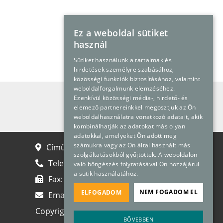
Ez a weboldal sütiket
használ
Sütiket használunk a tartalmak és
hirdetések személyre szabásához,
közösségi funkciók biztosításához, valamint
weboldalforgalmunk elemzéséhez.
Ezenkívül közösségi média-, hirdető- és
Kapcsolatfelvétel
elemező partnereinkkel megosztjuk az Ön
weboldalhasználatra vonatkozó adatait, akik
kombinálhatják az adatokat más olyan
adatokkal, amelyeket Ön adott meg
számukra vagy az Ön által használt más
Címünk: 2040 Budaörs, Gyár u. 2.
szolgáltatásokból gyűjtöttek. A weboldalon
Telefon:
+36 23 889 700
való böngészés folytatásával Ön hozzájárul
a sütik használatához.
Fax:
+36 23 889 710
NEM FOGADOM EL
ELFOGADOM
Email:
info@premedpharma.hu
Copyright 2024
Premed Pharma
BŐVEBBEN