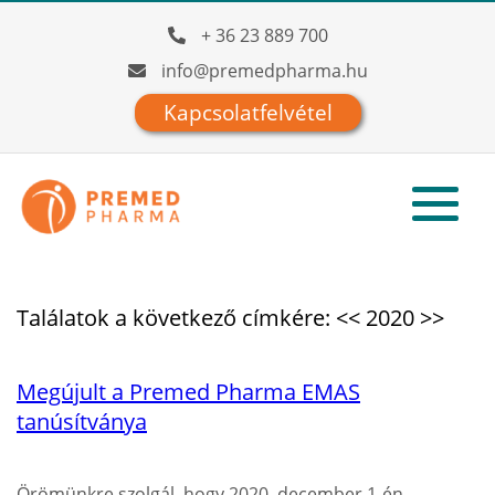
+ 36 23 889 700
info@premedpharma.hu
Kapcsolatfelvétel
Találatok a következő címkére: << 2020 >>
Megújult a Premed Pharma EMAS
tanúsítványa
Örömünkre szolgál, hogy 2020. december 1-én