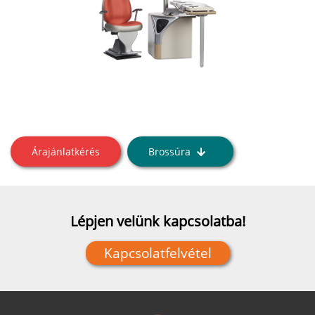
Árajánlatkérés
Brossúra
Lépjen velünk kapcsolatba!
Kapcsolatfelvétel