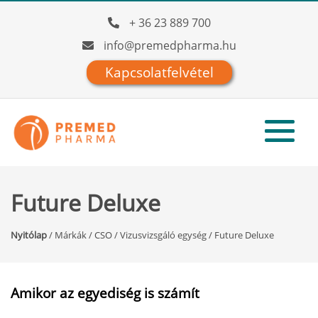
+ 36 23 889 700
info@premedpharma.hu
Kapcsolatfelvétel
Future Deluxe
Nyitólap
/
Márkák
/
CSO
/
Vizusvizsgáló egység
/
Future Deluxe
Amikor az egyediség is számít