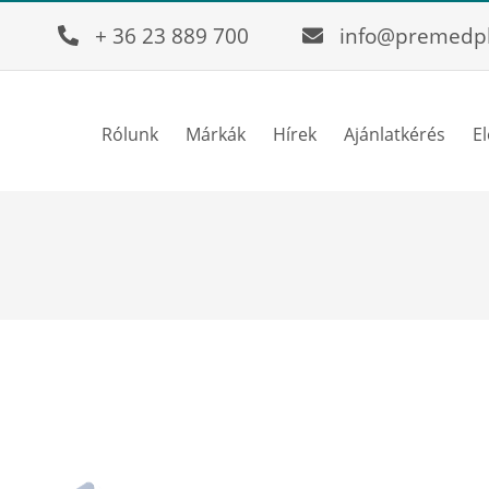
+ 36 23 889 700
info@premedp
Rólunk
Márkák
Hírek
Ajánlatkérés
E