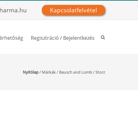
harma.hu
Kapcsolatfelvétel
lérhetőség
Regisztráció / Bejelentkezés
Nyitólap
/
Márkák
/
Bausch and Lomb
/
Storz