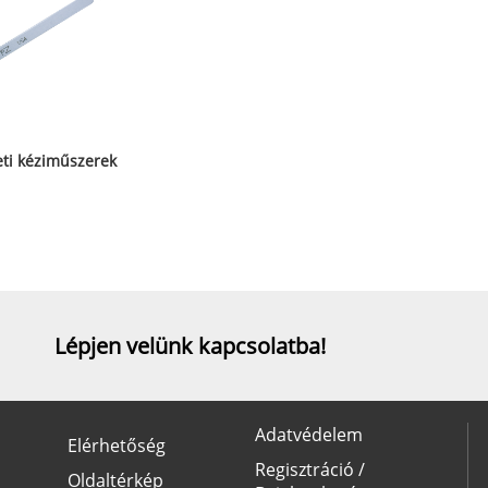
ti kéziműszerek
Lépjen velünk kapcsolatba!
Adatvédelem
Elérhetőség
Regisztráció /
Oldaltérkép