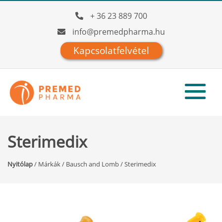
+ 36 23 889 700
info@premedpharma.hu
Kapcsolatfelvétel
Sterimedix
Nyitólap
/
Márkák
/
Bausch and Lomb
/
Sterimedix