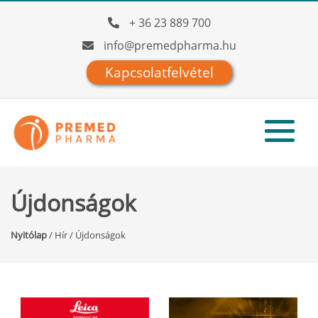
+ 36 23 889 700
info@premedpharma.hu
Kapcsolatfelvétel
Újdonságok
Nyitólap
/
Hír
/
Újdonságok