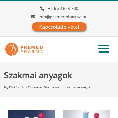
+ 36 23 889 700
info@premedpharma.hu
Kapcsolatfelvétel
Szakmai anyagok
Nyitólap
/
Hír
/
Optimum Szemészet
/
Szakmai anyagok