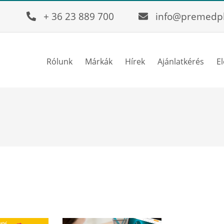
+ 36 23 889 700
info@premedp
Rólunk
Márkák
Hírek
Ajánlatkérés
E