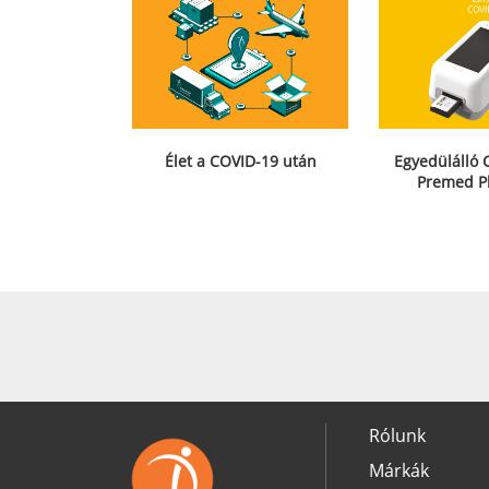
Élet a COVID-19 után
Egyedülálló 
Premed P
Rólunk
Márkák