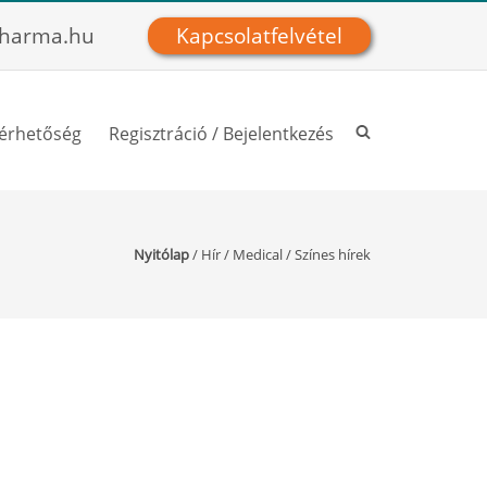
harma.hu
Kapcsolatfelvétel
lérhetőség
Regisztráció / Bejelentkezés
Nyitólap
/
Hír
/
Medical
/
Színes hírek