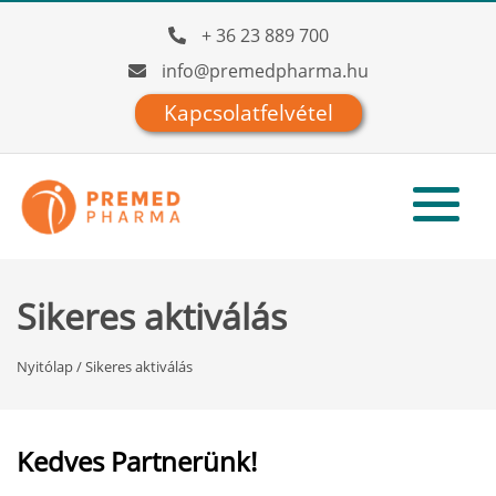
+ 36 23 889 700
info@premedpharma.hu
Kapcsolatfelvétel
Sikeres aktiválás
Nyitólap
/
Sikeres aktiválás
Kedves Partnerünk!