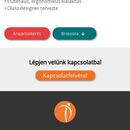
• Esztétikus, ergonomikus kialakítás
• Olasz designer tervezte
Árajánlatkérés
Brossúra
Lépjen velünk kapcsolatba!
Kapcsolatfelvétel