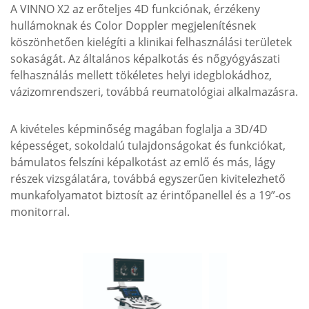
A VINNO X2 az erőteljes 4D funkciónak, érzékeny
hullámoknak és Color Doppler megjelenítésnek
köszönhetően kielégíti a klinikai felhasználási területek
sokaságát. Az általános képalkotás és nőgyógyászati
felhasználás mellett tökéletes helyi idegblokádhoz,
vázizomrendszeri, továbbá reumatológiai alkalmazásra.
A kivételes képminőség magában foglalja a 3D/4D
képességet, sokoldalú tulajdonságokat és funkciókat,
bámulatos felszíni képalkotást az emlő és más, lágy
részek vizsgálatára, továbbá egyszerűen kivitelezhető
munkafolyamatot biztosít az érintőpanellel és a 19”-os
monitorral.