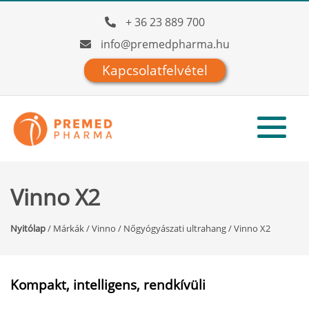
+ 36 23 889 700
info@premedpharma.hu
Kapcsolatfelvétel
Vinno X2
Nyitólap
/
Márkák
/
Vinno
/
Nőgyógyászati ultrahang
/
Vinno X2
Kompakt, intelligens, rendkívüli