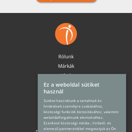
Rólunk
Márkák
Hírek
Ez a weboldal sütiket
Karrier
használ
Elérhetőség
Sütiket használunk a tartalmak és
Oldaltérkép
hirdetések személyre szabásához,
közösségi funkciók biztosításához, valamint
Impresszum
weboldalforgalmunk elemzéséhez.
Adatvédelem
Ezenkívül közösségi média-, hirdető- és
elemező partnereinkkel megosztjuk az Ön