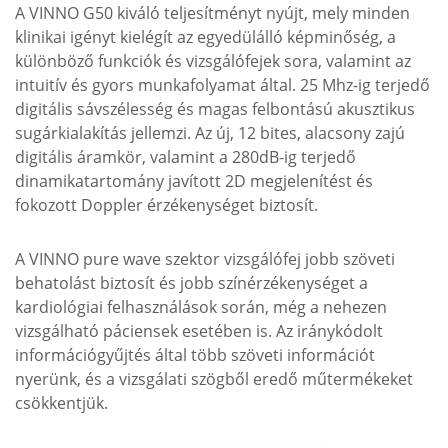
A VINNO G50 kiváló teljesítményt nyújt, mely minden
klinikai igényt kielégít az egyedülálló képminőség, a
különböző funkciók és vizsgálófejek sora, valamint az
intuitív és gyors munkafolyamat által. 25 Mhz-ig terjedő
digitális sávszélesség és magas felbontású akusztikus
sugárkialakítás jellemzi. Az új, 12 bites, alacsony zajú
digitális áramkör, valamint a 280dB-ig terjedő
dinamikatartomány javított 2D megjelenítést és
fokozott Doppler érzékenységet biztosít.
A VINNO pure wave szektor vizsgálófej jobb szöveti
behatolást biztosít és jobb színérzékenységet a
kardiológiai felhasználások során, még a nehezen
vizsgálható páciensek esetében is. Az iránykódolt
információgyűjtés által több szöveti információt
nyerünk, és a vizsgálati szögből eredő műtermékeket
csökkentjük.