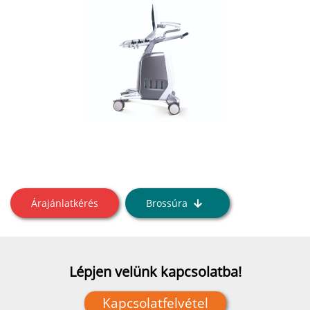
Árajánlatkérés
Brossúra
Lépjen velünk kapcsolatba!
Kapcsolatfelvétel