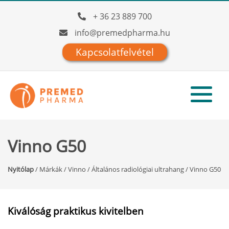
+ 36 23 889 700
info@premedpharma.hu
Kapcsolatfelvétel
Vinno G50
Nyitólap
/
Márkák
/
Vinno
/
Általános radiológiai ultrahang
/
Vinno G50
Kiválóság praktikus kivitelben