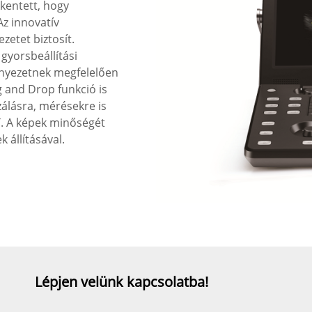
kentett, hogy
z innovatív
etet biztosít.
 gyorsbeállítási
rnyezetnek megfelelően
g and Drop funkció is
álásra, mérésekre is
T. A képek minőségét
k állításával.
Lépjen velünk kapcsolatba!