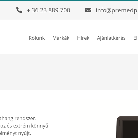
+ 36 23 889 700
info@premedp
Rólunk
Márkák
Hírek
Ajánlatkérés
E
ahang rendszer.
hoz és extrém könnyű
lményt nyújt.