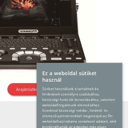
Ez a weboldal sütiket
használ
Sütiket használunk a tartalmak és
Árajánlatkérés
Brosúra
hirdetések személyre szabásához,
közösségi funkciók biztosításához, valamint
weboldalforgalmunk elemzéséhez.
Ezenkívül közösségi média-, hirdető- és
Kapcsolatfelvétel
elemező partnereinkkel megosztjuk az Ön
weboldalhasználatra vonatkozó adatait, akik
kombinálhatják az adatokat más olyan