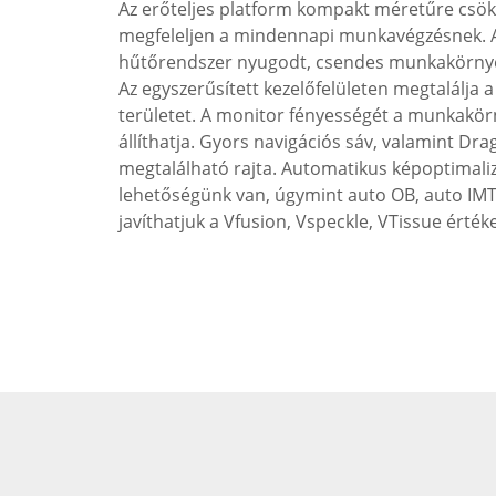
Az erőteljes platform kompakt méretűre csök
megfeleljen a mindennapi munkavégzésnek. A
hűtőrendszer nyugodt, csendes munkakörnyez
Az egyszerűsített kezelőfelületen megtalálja a
területet. A monitor fényességét a munkakö
állíthatja. Gyors navigációs sáv, valamint Dra
megtalálható rajta. Automatikus képoptimaliz
lehetőségünk van, úgymint auto OB, auto IM
javíthatjuk a Vfusion, Vspeckle, VTissue értéke