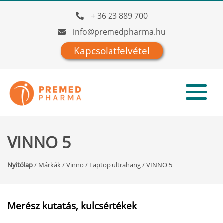
+ 36 23 889 700
info@premedpharma.hu
Kapcsolatfelvétel
VINNO 5
Nyitólap
/
Márkák
/
Vinno
/
Laptop ultrahang
/
VINNO 5
Merész kutatás, kulcsértékek