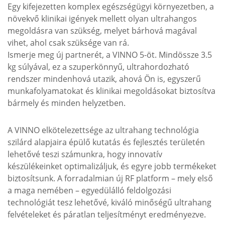
Egy kifejezetten komplex egészségügyi környezetben, a
növekvő klinikai igények mellett olyan ultrahangos
megoldásra van szükség, melyet bárhová magával
vihet, ahol csak szüksége van rá.
Ismerje meg új partnerét, a VINNO 5-öt. Mindössze 3.5
kg súlyával, ez a szuperkönnyű, ultrahordozható
rendszer mindenhová utazik, ahová Ön is, egyszerű
munkafolyamatokat és klinikai megoldásokat biztosítva
bármely és minden helyzetben.
A VINNO elkötelezettsége az ultrahang technológia
szilárd alapjaira épülő kutatás és fejlesztés területén
lehetővé teszi számunkra, hogy innovatív
készülékeinket optimalizáljuk, és egyre jobb termékeket
biztosítsunk. A forradalmian új RF platform – mely első
a maga nemében – egyedülálló feldolgozási
technológiát tesz lehetővé, kiváló minőségű ultrahang
felvételeket és páratlan teljesítményt eredményezve.