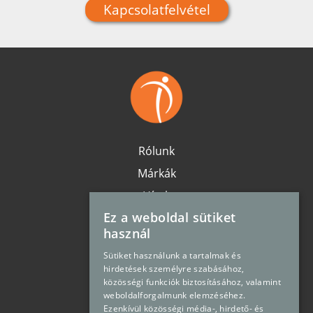
Kapcsolatfelvétel
Rólunk
Márkák
Hírek
Ez a weboldal sütiket
Karrier
használ
Elérhetőség
Sütiket használunk a tartalmak és
Oldaltérkép
hirdetések személyre szabásához,
közösségi funkciók biztosításához, valamint
Impresszum
weboldalforgalmunk elemzéséhez.
Adatvédelem
Ezenkívül közösségi média-, hirdető- és