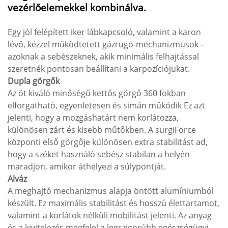
vezérlőelemekkel kombinálva.
Egy jól felépített iker lábkapcsoló, valamint a karon
lévő, kézzel működtetett gázrugó-mechanizmusok –
azoknak a sebészeknek, akik minimális felhajtással
szeretnék pontosan beállítani a karpozíciójukat.
Dupla görgők
Az öt kiváló minőségű kettős görgő 360 fokban
elforgatható, egyenletesen és simán működik Ez azt
jelenti, hogy a mozgáshatárt nem korlátozza,
különösen zárt és kisebb műtőkben. A surgiForce
központi első görgője különösen extra stabilitást ad,
hogy a széket használó sebész stabilan a helyén
maradjon, amikor áthelyezi a súlypontját.
Alváz
A meghajtó mechanizmus alapja öntött alumíniumból
készült. Ez maximális stabilitást és hosszú élettartamot,
valamint a korlátok nélküli mobilitást jelenti. Az anyag
és a kivitelezés megfelel a legszigorúbb egészségügyi