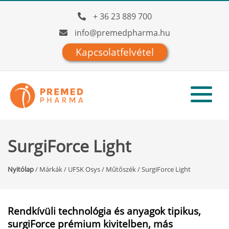
+ 36 23 889 700
info@premedpharma.hu
Kapcsolatfelvétel
SurgiForce Light
Nyitólap
/
Márkák
/
UFSK Osys
/
Műtőszék
/
SurgiForce Light
Rendkívüli technológia és anyagok tipikus,
surgiForce prémium kivitelben, más