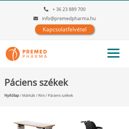
+ 36 23 889 700
info@premedpharma.hu
Kapcsolatfelvétel
Páciens székek
Nyitólap
/
Márkák
/
Rini
/
Páciens székek