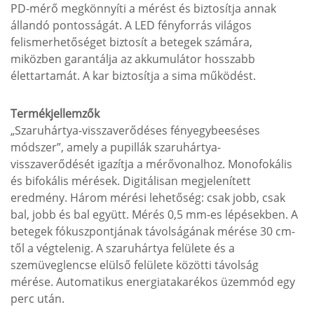
PD-mérő megkönnyíti a mérést és biztosítja annak
állandó pontosságát. A LED fényforrás világos
felismerhetőséget biztosít a betegek számára,
miközben garantálja az akkumulátor hosszabb
élettartamát. A kar biztosítja a sima működést.
Termékjellemzők
„Szaruhártya-visszaverődéses fényegybeeséses
módszer”, amely a pupillák szaruhártya-
visszaverődését igazítja a mérővonalhoz. Monofokális
és bifokális mérések. Digitálisan megjelenített
eredmény. Három mérési lehetőség: csak jobb, csak
bal, jobb és bal együtt. Mérés 0,5 mm-es lépésekben. A
betegek fókuszpontjának távolságának mérése 30 cm-
től a végtelenig. A szaruhártya felülete és a
szemüveglencse elülső felülete közötti távolság
mérése. Automatikus energiatakarékos üzemmód egy
perc után.