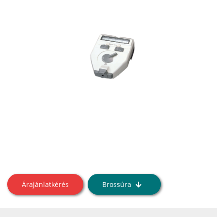
Árajánlatkérés
Brossúra