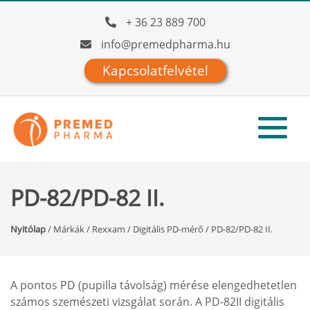
+ 36 23 889 700
info@premedpharma.hu
Kapcsolatfelvétel
PD-82/PD-82 II.
Nyitólap
/
Márkák
/
Rexxam
/
Digitális PD-mérő
/
PD-82/PD-82 II.
A pontos PD (pupilla távolság) mérése elengedhetetlen
számos szemészeti vizsgálat során. A PD-82II digitális