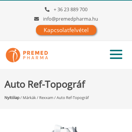
+ 36 23 889 700
info@premedpharma.hu
Kapcsolatfelvétel
Auto Ref-Topográf
Nyitólap
/
Márkák
/
Rexxam
/
Auto Ref-Topográf