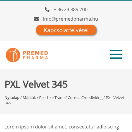
+ 36 23 889 700
info@premedpharma.hu
Kapcsolatfelvétel
PXL Velvet 345
Nyitólap
/
Márkák
/
Peschke Trade
/
Cornea Crosslinking
/
PXL Velvet
345
Lorem ipsum dolor sit amet, consectetur adipiscing