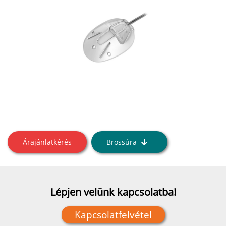
Árajánlatkérés
Brossúra
Lépjen velünk kapcsolatba!
Kapcsolatfelvétel