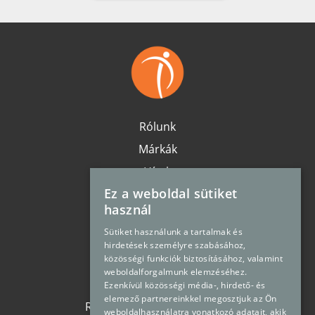
Rólunk
Márkák
Hírek
Ez a weboldal sütiket
Karrier
használ
Elérhetőség
Sütiket használunk a tartalmak és
Oldaltérkép
hirdetések személyre szabásához,
közösségi funkciók biztosításához, valamint
Impresszum
weboldalforgalmunk elemzéséhez.
Adatvédelem
Ezenkívül közösségi média-, hirdető- és
elemező partnereinkkel megosztjuk az Ön
Regisztráció / Bejelentkezés
weboldalhasználatra vonatkozó adatait, akik