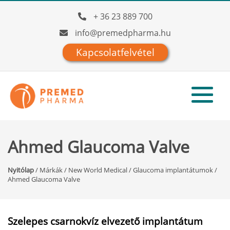
+ 36 23 889 700
info@premedpharma.hu
Kapcsolatfelvétel
Ahmed Glaucoma Valve
Nyitólap
/
Márkák
/
New World Medical
/
Glaucoma implantátumok
/
Ahmed Glaucoma Valve
Szelepes csarnokvíz elvezető implantátum