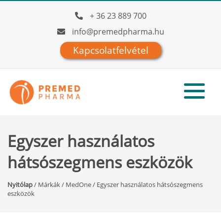
+ 36 23 889 700
info@premedpharma.hu
Kapcsolatfelvétel
Egyszer használatos
hátsószegmens eszközök
Nyitólap
/
Márkák
/
MedOne
/
Egyszer használatos hátsószegmens
eszközök