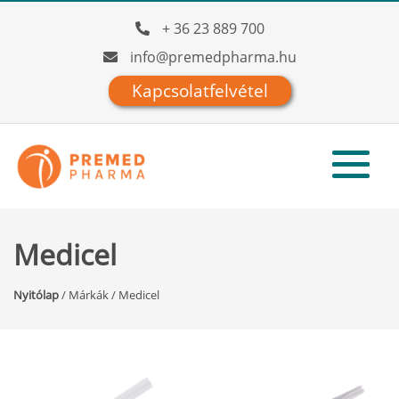
+ 36 23 889 700
info@premedpharma.hu
Kapcsolatfelvétel
Medicel
Nyitólap
/
Márkák
/
Medicel