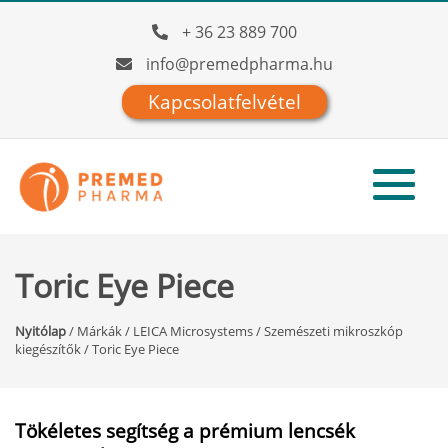
+ 36 23 889 700
info@premedpharma.hu
Kapcsolatfelvétel
Toric Eye Piece
Nyitólap
/
Márkák
/
LEICA Microsystems
/
Szemészeti mikroszkóp
kiegészítők
/
Toric Eye Piece
Tökéletes segítség a prémium lencsék