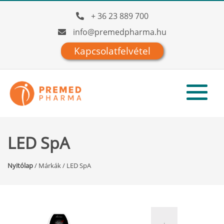
+ 36 23 889 700
info@premedpharma.hu
Kapcsolatfelvétel
LED SpA
Nyitólap
/
Márkák
/
LED SpA