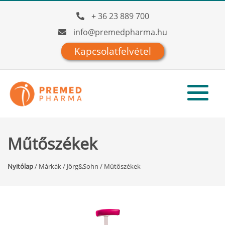
+ 36 23 889 700
info@premedpharma.hu
Kapcsolatfelvétel
Műtőszékek
Nyitólap
/
Márkák
/
Jörg&Sohn
/
Műtőszékek