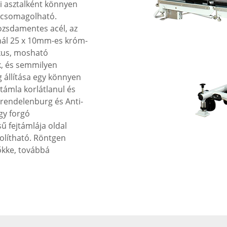
éti asztalként könnyen
 csomagolható.
ozsdamentes acél, az
knál 25 x 10mm-es króm-
ikus, mosható
k, és semmilyen
g állítása egy könnyen
támla korlátlanul és
rendelenburg és Anti-
gy forgó
ű fejtámlája oldal
volítható. Röntgen
őkke, továbbá