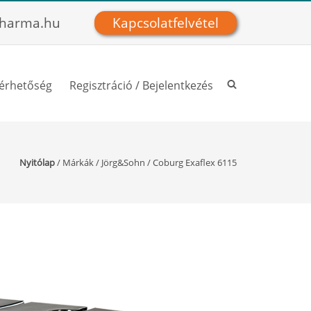
harma.hu
Kapcsolatfelvétel
lérhetőség
Regisztráció / Bejelentkezés
Nyitólap
/
Márkák
/
Jörg&Sohn
/
Coburg Exaflex 6115