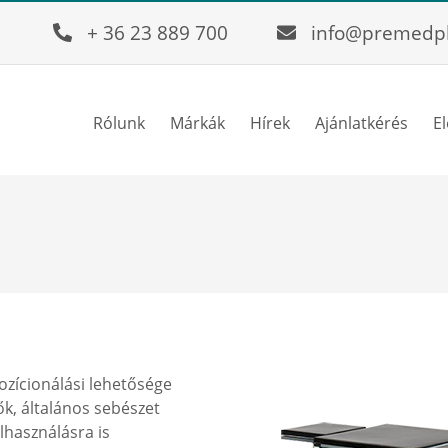
+ 36 23 889 700
info@premedp
Rólunk
Márkák
Hírek
Ajánlatkérés
E
ozícionálási lehetősége
k, általános sebészet
lhasználásra is