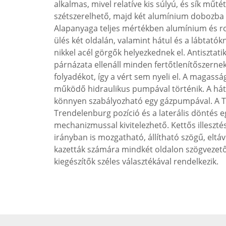
alkalmas, mivel relatíve kis súlyú, és sík műt
szétszerelhető, majd két alumínium dobozba
Alapanyaga teljes mértékben alumínium és r
ülés két oldalán, valamint hátul és a lábtató
nikkel acél görgők helyezkednek el. Antisztat
párnázata ellenáll minden fertőtlenítőszerne
folyadékot, így a vért sem nyeli el. A magassá
működő hidraulikus pumpával történik. A hát
könnyen szabályozható egy gázpumpával. A T
Trendelenburg pozíció és a laterális döntés e
mechanizmussal kivitelezhető. Kettős illesztés
irányban is mozgatható, állítható szögű, eltá
kazetták számára mindkét oldalon szögvezet
kiegészítők széles választékával rendelkezik.