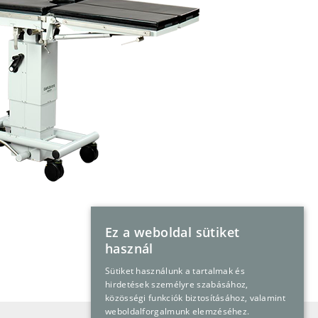
Ez a weboldal sütiket
használ
Sütiket használunk a tartalmak és
Árajánlatkérés
hirdetések személyre szabásához,
közösségi funkciók biztosításához, valamint
weboldalforgalmunk elemzéséhez.