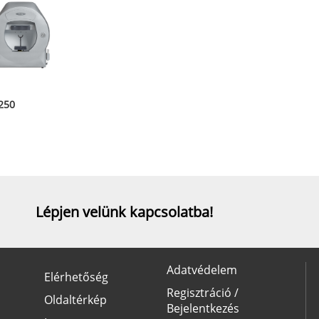
250
Lépjen velünk kapcsolatba!
Adatvédelem
Elérhetőség
Regisztráció /
Oldaltérkép
Bejelentkezés