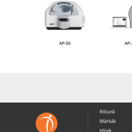
AP-50
AP-
Rólunk
Márkák
Hírek