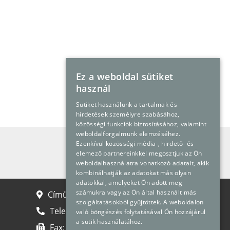
Ez a weboldal sütiket
használ
Sütiket használunk a tartalmak és
hirdetések személyre szabásához,
közösségi funkciók biztosításához, valamint
weboldalforgalmunk elemzéséhez.
Ezenkívül közösségi média-, hirdető- és
Kapcsolatfelvétel
elemező partnereinkkel megosztjuk az Ön
weboldalhasználatra vonatkozó adatait, akik
kombinálhatják az adatokat más olyan
adatokkal, amelyeket Ön adott meg
számukra vagy az Ön által használt más
Címünk: 2040 Budaörs, Gyár u. 2.
szolgáltatásokból gyűjtöttek. A weboldalon
Telefon:
+36 23 889 700
való böngészés folytatásával Ön hozzájárul
a sütik használatához.
Fax:
+36 23 889 710