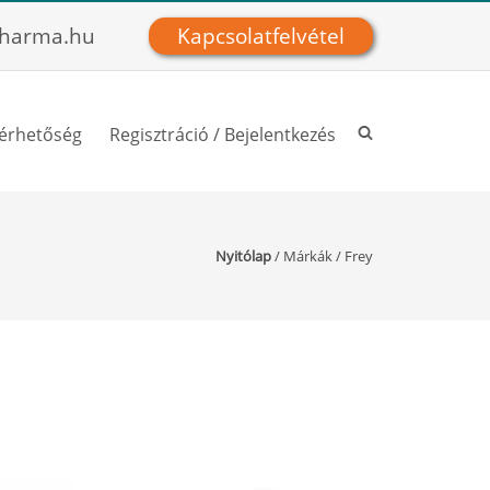
harma.hu
Kapcsolatfelvétel
lérhetőség
Regisztráció / Bejelentkezés
Nyitólap
/
Márkák
/
Frey