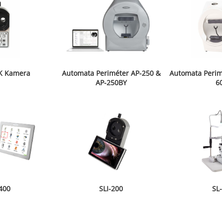
4K Kamera
Automata Periméter AP-250 &
Automata Perim
AP-250BY
6
400
SLI-200
SL