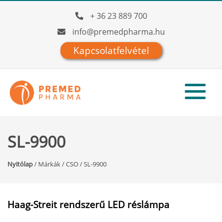
+ 36 23 889 700
info@premedpharma.hu
Kapcsolatfelvétel
SL-9900
Nyitólap
/
Márkák
/
CSO
/
SL-9900
Haag-Streit rendszerű LED réslámpa