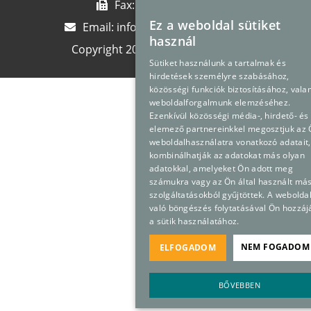
Fax:
+36 23 889 710
Ez a weboldal sütiket
Email:
info@premedpharma.hu
használ
Copyright 2024
Premed Pharma
Sütiket használunk a tartalmak és
hirdetések személyre szabásához,
közösségi funkciók biztosításához, vala
weboldalforgalmunk elemzéséhez.
Ezenkívül közösségi média-, hirdető- és
elemező partnereinkkel megosztjuk az
weboldalhasználatra vonatkozó adatait,
kombinálhatják az adatokat más olyan
adatokkal, amelyeket Ön adott meg
számukra vagy az Ön által használt má
szolgáltatásokból gyűjtöttek. A webolda
való böngészés folytatásával Ön hozzáj
a sütik használatához.
NEM FOGADOM 
ELFOGADOM
BŐVEBBEN