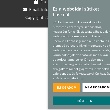
Fax:
+36 23 889 710
Ez a weboldal sütiket
Email:
info@premedpharma.hu
használ
Copyright 2024
Premed Pharma
Sütiket használunk a tartalmak és
hirdetések személyre szabásához,
közösségi funkciók biztosításához, vala
weboldalforgalmunk elemzéséhez.
Ezenkívül közösségi média-, hirdető- és
elemező partnereinkkel megosztjuk az
weboldalhasználatra vonatkozó adatait,
kombinálhatják az adatokat más olyan
adatokkal, amelyeket Ön adott meg
számukra vagy az Ön által használt má
szolgáltatásokból gyűjtöttek. A webolda
való böngészés folytatásával Ön hozzáj
a sütik használatához.
NEM FOGADOM 
ELFOGADOM
BŐVEBBEN