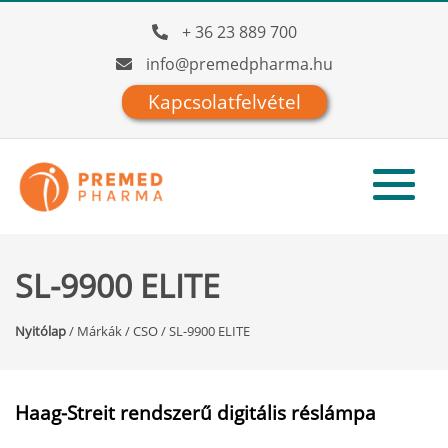
+ 36 23 889 700
info@premedpharma.hu
Kapcsolatfelvétel
SL-9900 ELITE
Nyitólap
/
Márkák
/
CSO
/
SL-9900 ELITE
Haag-Streit rendszerű digitális réslámpa