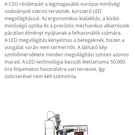
A CSO réslámpáit a legmagasabb európai minőségi
szabványok szerint tervezték, korszerű LED
megvilágítással. Az ergonomikus kialakítás, a kiváló
minőségű optika és a precíziós mechanikus alkatrészek
páratlan élményt nyújtanak a felhasználók számára.
A LED megvilágítás kényelmes a betegeknek, hiszen a
vizsgálat során nem termel hőt. A látható kép
színhőmérséklete minden megvilágítási szinten azonos
marad. A LED-technológia becsült élettartama 50.000
óra folyamatos használatra van tervezve, így
izzócserével nem kell számolnia.