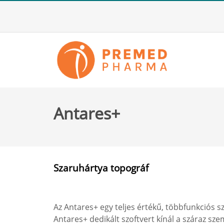
Antares+
Szaruhártya topográf
Az Antares+ egy teljes értékű, többfunkciós s
Antares+ dedikált szoftvert kínál a száraz sze