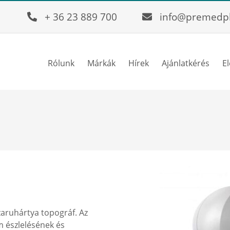
+ 36 23 889 700
info@premedp
Rólunk
Márkák
Hírek
Ajánlatkérés
E
zaruhártya topográf. Az
m észlelésének és