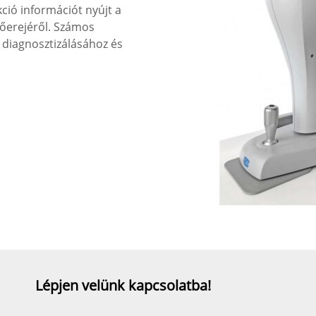
ció információt nyújt a
rőerejéről. Számos
 diagnosztizálásához és
Lépjen velünk kapcsolatba!