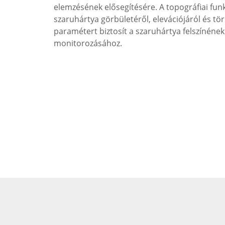
elemzésének elősegítésére. A topográfiai funk
szaruhártya görbületéről, elevációjáról és tö
paramétert biztosít a szaruhártya felszínének
monitorozásához.