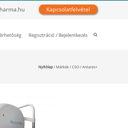
harma.hu
Kapcsolatfelvétel
lérhetőség
Regisztráció / Bejelentkezés
Nyitólap
/
Márkák
/
CSO
/
Antares+