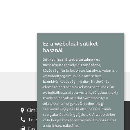
Ez a weboldal sütiket
használ
Sütiket használunk a tartalmak és
hirdetések személyre szabásához,
közösségi funkciók biztosításához, valamint
weboldalforgalmunk elemzéséhez.
Ezenkívül közösségi média-, hirdető- és
Kapcsolatfelvétel
elemező partnereinkkel megosztjuk az Ön
weboldalhasználatra vonatkozó adatait, akik
kombinálhatják az adatokat más olyan
adatokkal, amelyeket Ön adott meg
számukra vagy az Ön által használt más
Címünk: 2040 Budaörs, Gyár u. 2.
szolgáltatásokból gyűjtöttek. A weboldalon
Telefon:
+36 23 889 700
való böngészés folytatásával Ön hozzájárul
a sütik használatához.
Fax:
+36 23 889 710