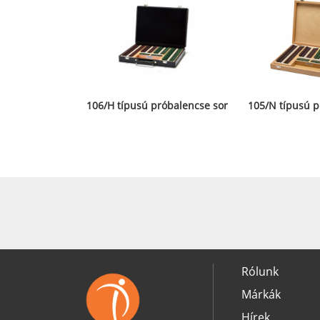
106/H típusú próbalencse sor
105/N típusú p
Rólunk
Márkák
Hírek