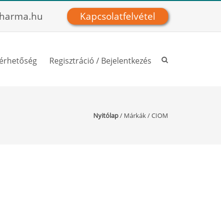
harma.hu
Kapcsolatfelvétel
lérhetőség
Regisztráció / Bejelentkezés
Nyitólap
/
Márkák
/
CIOM