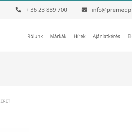
+ 36 23 889 700
info@premedp
Rólunk
Márkák
Hírek
Ajánlatkérés
E
ERET