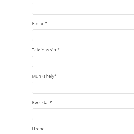
E-mail*
Telefonszám*
Munkahely*
Beosztás*
Üzenet