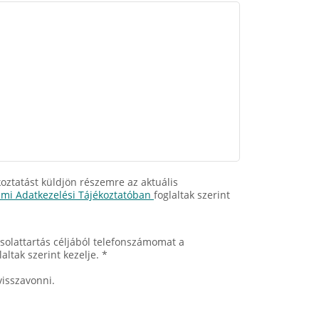
oztatást küldjön részemre az aktuális
mi Adatkezelési Tájékoztatóban
foglaltak szerint
solattartás céljából telefonszámomat a
laltak szerint kezelje. *
visszavonni.