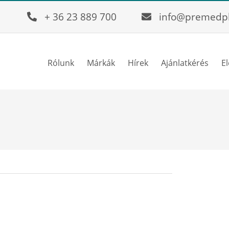
+ 36 23 889 700
info@premedp
Rólunk
Márkák
Hírek
Ajánlatkérés
E