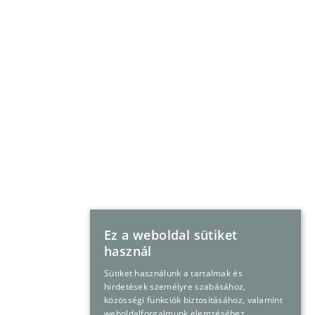
Ez a weboldal sütiket
használ
Sütiket használunk a tartalmak és
hirdetések személyre szabásához,
közösségi funkciók biztosításához, valamint
weboldalforgalmunk elemzéséhez.