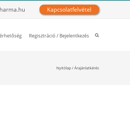
harma.hu
Kapcsolatfelvétel
lérhetőség
Regisztráció / Bejelentkezés
Nyitólap
/
Árajánlatkérés