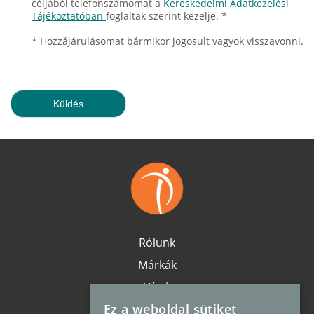
céljából telefonszámomat a
Kereskedelmi Adatkezelési
Tájékoztatóban
foglaltak szerint kezelje. *
* Hozzájárulásomat bármikor jogosult vagyok visszavonni.
Rólunk
Márkák
Hírek
Ez a weboldal sütiket
Karrier