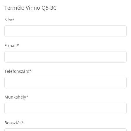
Termék: Vinno Q5-3C
Név*
E-mail*
Telefonszám*
Munkahely*
Beosztás*