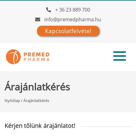
+ 36 23 889 700
info@premedpharma.hu
Kapcsolatfelvétel
Árajánlatkérés
Nyitólap
/
Árajánlatkérés
Kérjen tőlünk árajánlatot!