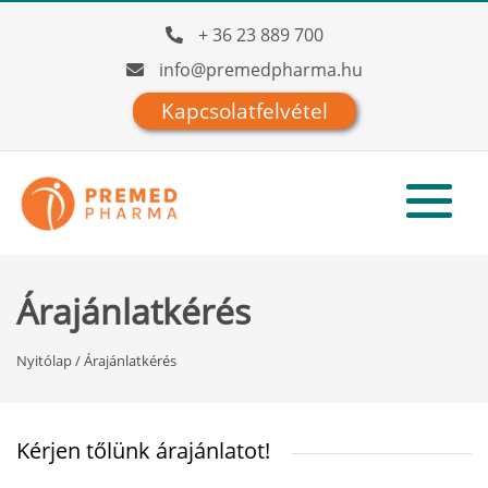
+ 36 23 889 700
info@premedpharma.hu
Kapcsolatfelvétel
Árajánlatkérés
Nyitólap
/
Árajánlatkérés
Kérjen tőlünk árajánlatot!