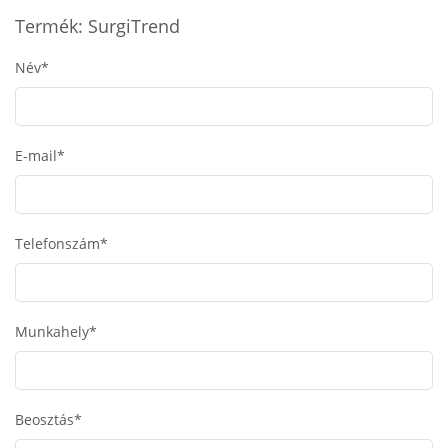
Termék: SurgiTrend
Név*
E-mail*
Telefonszám*
Munkahely*
Beosztás*