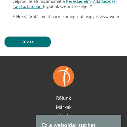
céljából telefonszámomat a
Kereskedelmi Adatkezelési
Tájékoztatóban
foglaltak szerint kezelje. *
* Hozzájárulásomat bármikor jogosult vagyok visszavonni.
Rólunk
Márkák
Hírek
Ez a weboldal sütiket
Karrier